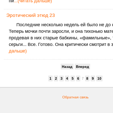
пи
...(читать дальше)
Эротический этюд 23
Последние несколько недель ей было не до 
Теперь мочки почти заросли, и она тихонько мат
продевая в них старые бабкины, «фамильные»,
серьги... Все. Готово. Она критически смотрит в 
дальше)
Назад
Вперед
1
2
3
4
5
6
7
8
9
10
Обратная связь