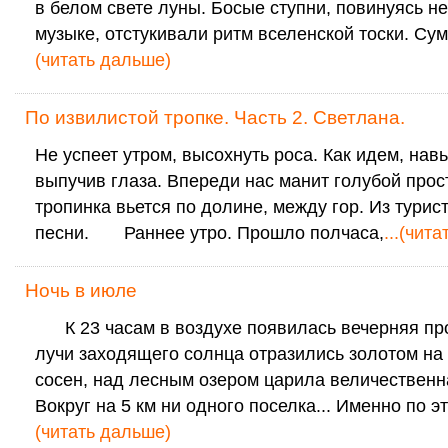
в белом свете луны. Босые ступни, повинуясь 
музыке, отстукивали ритм вселенской тоски. Су
(читать дальше)
По извилистой тропке. Часть 2. Светлана.
Не успеет утром, высохнуть роса. Как идем, нав
выпучив глаза. Впереди нас манит голубой прос
тропинка вьется по долине, между гор. Из турис
песни. Раннее утро. Прошло полчаса,
...(чит
Ночь в июле
К 23 часам в воздухе появилась вечерняя пр
лучи заходящего солнца отразились золотом на
сосен, над лесным озером царила величественн
Вокруг на 5 км ни одного поселка... Именно по э
(читать дальше)