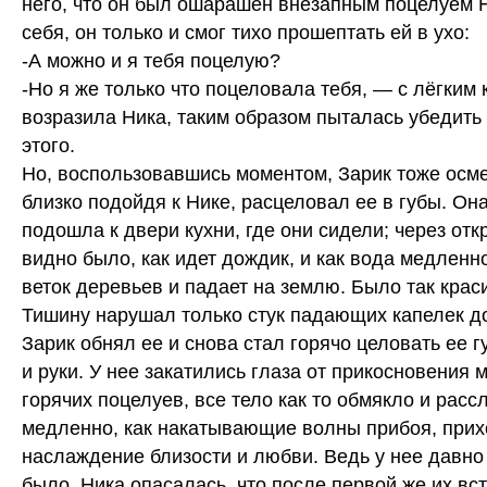
него, что он был ошарашен внезапным поцелуем 
себя, он только и смог тихо прошептать ей в ухо:
-А можно и я тебя поцелую?
-Но я же только что поцеловала тебя, — с лёгким 
возразила Ника, таким образом пыталась убедить 
этого.
Но, воспользовавшись моментом, Зарик тоже осме
близко подойдя к Нике, расцеловал ее в губы. Она
подошла к двери кухни, где они сидели; через от
видно было, как идет дождик, и как вода медленн
веток деревьев и падает на землю. Было так краси
Тишину нарушал только стук падающих капелек д
Зарик обнял ее и снова стал горячо целовать ее 
и руки. У нее закатились глаза от прикосновения м
горячих поцелуев, все тело как то обмякло и расс
медленно, как накатывающие волны прибоя, при
наслаждение близости и любви. Ведь у нее давно
было. Ника опасалась, что после первой же их вс