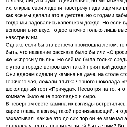
головы, лиц а и руки. Удивительно, но мы можем 
их, открыв свои ладони навстречу падающим капля
как все мы делали это в детстве, но с годами забы
тогда мы радовались капелькам дождя. Но если в
вспомнить их вкус, то достаточно только лишь выс
навстречу им.
Однако если бы эта встреча произошла летом, то 
быть, что название рассказа было бы или «Спроси
же «Спроси у пыли». Но сейчас была только сред
с утра в городе ветров шел такой приятный дожди
Они вдвоем сидели у камина на даче, на столе ст
горячего чая, лежали плитка черного шоколада «
шоколадный торт «Причуда». Несмотря на то, что 
комнате было еще прохладно и сыро.
В неверном свете камина их взгляды встретились.
карие глаза, а взгляд такой пронизывающий, что 
захватывал. Как же это до сих пор он не замечал 
старался угадать, нравится ли ей быть с ним? Вот