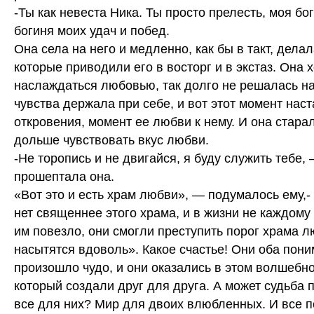
-Ты как невеста Ника. Ты просто прелесть, моя бо
богиня моих удач и побед.
Она села на него и медленно, как бы в такт, дела
которые приводили его в восторг и в экстаз. Она 
наслаждаться любовью, так долго не решалась на 
чувства держала при себе, и вот этот момент нас
откровения, момент ее любви к нему. И она стара
дольше чувствовать вкус любви.
-Не торопись и не двигайся, я буду служить тебе,
прошептала она.
«Вот это и есть храм любви», — подумалось ему,-
нет священнее этого храма, и в жизни не каждому 
им повезло, они смогли преступить порог храма л
насытятся вдоволь». Какое счастье! Они оба пони
произошло чудо, и они оказались в этом волшебн
который создали друг для друга. А может судьба 
все для них? Мир для двоих влюбленных. И все п