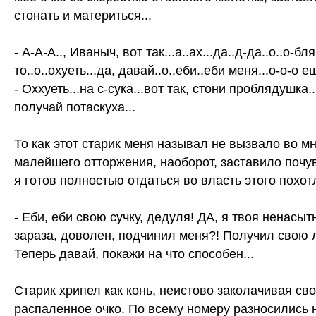
стонать и материться...
- А-А-А.., Иваныч, вот так...а..ах...да..д-да..о..о-бля
то..о..охуеть...да, давай..о..еби..еби меня...о-о-о ещ
- Оххуеть...на с-сука...вот так, стони проблядушка..
получай потаскуха...
То как этот старик меня называл не вызвало во м
малейшего отторжения, наоборот, заставило почув
я готов полностью отдаться во власть этого похот
- Еби, еби свою сучку, дедуля! ДА, я твоя ненасыт
зараза, доволен, подчинил меня?! Получил свою 
Теперь давай, покажи на что способен...
Старик хрипел как конь, неистово заколачивая сво
распаленное очко. По всему номеру разносились