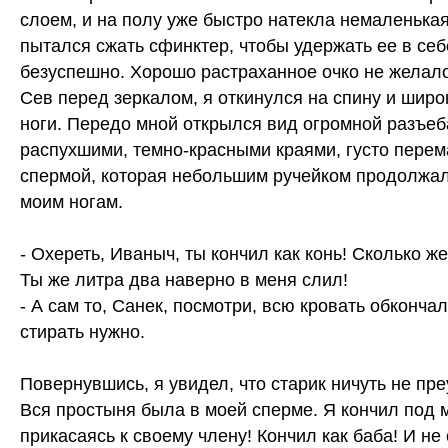
слоем, и на полу уже быстро натекла немаленька
пытался сжать сфинктер, чтобы удержать ее в себ
безуспешно. Хорошо растраханное очко не желало
Сев перед зеркалом, я откинулся на спину и широ
ноги. Передо мной открылся вид огромной разъеб
распухшими, темно-красными краями, густо пере
спермой, которая небольшим ручейком продолжал
моим ногам.
- Охереть, Иваныч, ты кончил как конь! Сколько же
Ты же литра два наверно в меня слил!
- А сам то, Санек, посмотри, всю кровать обкончал
стирать нужно.
Повернувшись, я увидел, что старик ничуть не пр
Вся простыня была в моей сперме. Я кончил под 
прикасаясь к своему члену! Кончил как баба! И не 