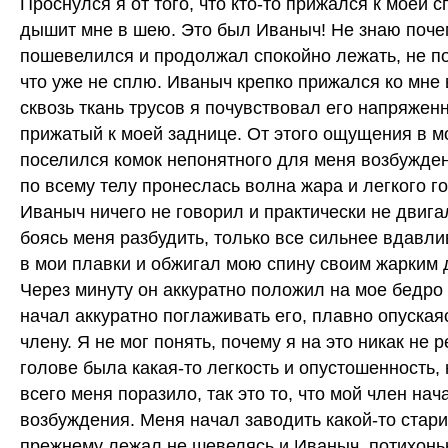
Проснулся я от того, что кто-то прижался к моей с
дышит мне в шею. Это был Иваныч! Не знаю почем
пошевелился и продолжал спокойно лежать, не по
что уже не сплю. Иваныч крепко прижался ко мне 
сквозь ткань трусов я почувствовал его напряжен
прижатый к моей заднице. От этого ощущения в м
поселился комок непонятного для меня возбужден
по всему телу пронеслась волна жара и легкого г
Иваныч ничего не говорил и практически не двига
боясь меня разбудить, только все сильнее вдавли
в мои плавки и обжигал мою спину своим жарким
Через минуту он аккуратно положил на мое бедро 
начал аккуратно поглаживать его, плавно опуская
члену. Я не мог понять, почему я на это никак не 
голове была какая-то легкость и опустошенность,
всего меня поразило, так это то, что мой член нач
возбуждения. Меня начал заводить какой-то старик
прежнему лежал не шевелясь и Иваныч, потихонь