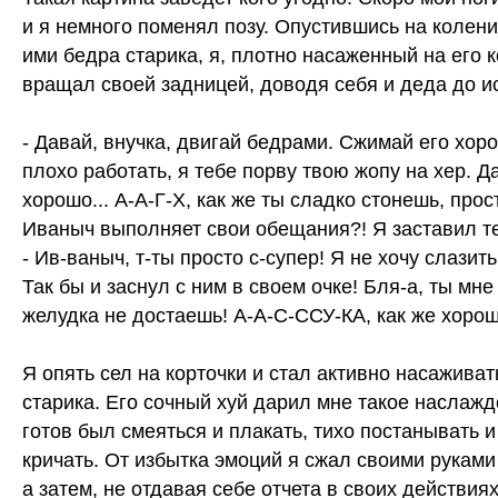
и я немного поменял позу. Опустившись на колени
ими бедра старика, я, плотно насаженный на его 
вращал своей задницей, доводя себя и деда до и
- Давай, внучка, двигай бедрами. Сжимай его хор
плохо работать, я тебе порву твою жопу на хер. Да
хорошо... А-А-Г-Х, как же ты сладко стонешь, прост
Иваныч выполняет свои обещания?! Я заставил т
- Ив-ваныч, т-ты просто с-супер! Я не хочу слазить 
Так бы и заснул с ним в своем очке! Бля-а, ты мне
желудка не достаешь! А-А-С-ССУ-КА, как же хорош
Я опять сел на корточки и стал активно насажива
старика. Его сочный хуй дарил мне такое наслажд
готов был смеяться и плакать, тихо постанывать и
кричать. От избытка эмоций я сжал своими руками 
а затем, не отдавая себе отчета в своих действия