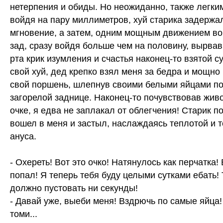
нетерпения и обиды. Но неожиданно, также легк
войдя на пару миллиметров, хуй старика задержа
мгновение, а затем, одним мощным движением во
зад, сразу войдя больше чем на половину, вырвав
рта крик изумления и счастья наконец-то взятой с
свой хуй, дед крепко взял меня за бедра и мощно
свой поршень, шлепнув своими белыми яйцами п
загорелой заднице. Наконец-то почувствовав живо
очке, я едва не заплакал от облегчения! Старик 
вошел в меня и застыл, наслаждаясь теплотой и 
ануса.
- Охереть! Вот это очко! Натянулось как перчатка!
попал! Я теперь тебя буду целыми сутками ебать! 
должно пустовать ни секунды!
- Давай уже, выеби меня! Вздрючь по самые яйца!
томи...