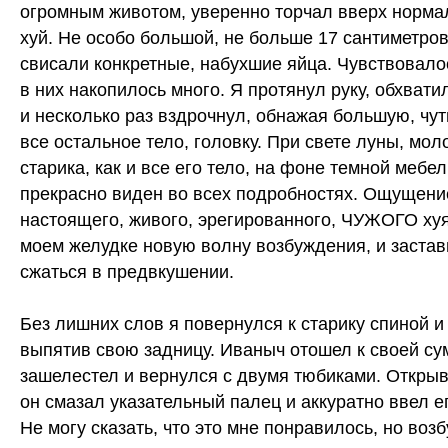
огромным животом, уверенно торчал вверх норм
хуй. Не особо большой, не больше 17 сантиметро
свисали конкретные, набухшие яйца. Чувствовало
в них накопилось много. Я протянул руку, обхвати
и несколько раз вздрочнул, обнажая большую, чут
все остальное тело, головку. При свете луны, мол
старика, как и все его тело, на фоне темной мебе
прекрасно виден во всех подробностях. Ощущение
настоящего, живого, эрегированного, ЧУЖОГО ху
моем желудке новую волну возбуждения, и застав
сжаться в предвкушении.
Без лишних слов я повернулся к старику спиной и
выпятив свою задницу. Иваныч отошел к своей сум
зашелестел и вернулся с двумя тюбиками. Открыв 
он смазал указательный палец и аккуратно ввел ег
Не могу сказать, что это мне понравилось, но воз