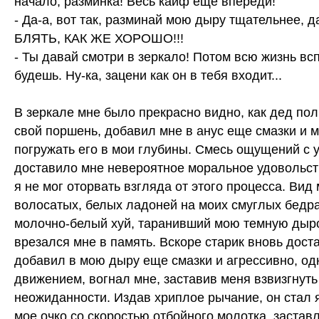
начало, разминка! Весь кайф еще впереди!
- Да-а, вот так, разминай мою дыру тщательнее, д
БЛЯТЬ, КАК ЖЕ ХОРОШО!!!
- Ты давай смотри в зеркало! Потом всю жизнь вс
будешь. Ну-ка, зацени как он в тебя входит...
В зеркале мне было прекрасно видно, как дед по
свой поршень, добавил мне в анус еще смазки и 
погружать его в мои глубины. Смесь ощущений с
доставило мне невероятное моральное удовольст
я не мог оторвать взгляда от этого процесса. Вид
волосатых, белых ладоней на моих смуглых бедра
молочно-белый хуй, таранивший мою темную дыр
врезался мне в память. Вскоре старик вновь доста
добавил в мою дыру еще смазки и агрессивно, о
движением, вогнал мне, заставив меня взвизгнуть
неожиданности. Издав хриплое рычание, он стал 
мое очко со скоростью отбойного молотка, застав