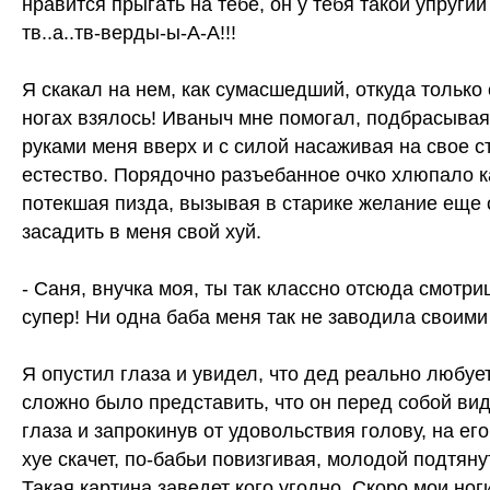
нравится прыгать на тебе, он у тебя такой упругий
тв..а..тв-верды-ы-А-А!!!
Я скакал на нем, как сумасшедший, откуда только 
ногах взялось! Иваныч мне помогал, подбрасыва
руками меня вверх и с силой насаживая на свое с
естество. Порядочно разъебанное очко хлюпало 
потекшая пизда, вызывая в старике желание еще
засадить в меня свой хуй.
- Саня, внучка моя, ты так классно отсюда смотри
супер! Ни одна баба меня так не заводила своими
Я опустил глаза и увидел, что дед реально любуе
сложно было представить, что он перед собой вид
глаза и запрокинув от удовольствия голову, на ег
хуе скачет, по-бабьи повизгивая, молодой подтяну
Такая картина заведет кого угодно. Скоро мои ног