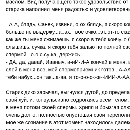
маслом. Вид получающего такое удовольствие от 
старика наполнил меня радостью и удовлетворен
- А-А, блядь, Санек, извини, о-ох блядь, я скоро кон
больше не выдержу...а..ах, твое очко...эт..эт-то сказк
как же ты меня сжимаешь..я скоро в тебя кончу..о 
слышишь, сучка, я скоро тебя залью по полной св
спермой...о-о с-су-ка, держись...
- ДА, да, давай, Иваныч, и-иИ-И-А кончай в меня, 
слей в меня все, мой спермоприемник готов...А-АА
тебя набух...он так...а-аа, я то-о-о-о-же--ИИИ-А-ААА!
Старик дико зарычал, выгнулся дугой, до предела
свой хуй, и, конвульсивно содрогаясь всем телом,
в меня потоки своей спермы. Хрипя и брызгая слю
очень долго, полностью опустошая свои перепол
Мое же сознание в этот момент находилось далек