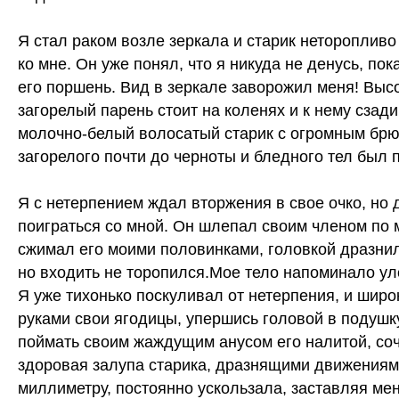
Я стал раком возле зеркала и старик неторопливо
ко мне. Он уже понял, что я никуда не денусь, по
его поршень. Вид в зеркале заворожил меня! Высо
загорелый парень стоит на коленях и к нему сзад
молочно-белый волосатый старик с огромным брю
загорелого почти до черноты и бледного тел был
Я с нетерпением ждал вторжения в свое очко, но
поиграться со мной. Он шлепал своим членом по 
сжимал его моими половинками, головкой дразни
но входить не торопился.Мое тело напоминало ул
Я уже тихонько поскуливал от нетерпения, и широ
руками свои ягодицы, упершись головой в подушк
поймать своим жаждущим анусом его налитой, соч
здоровая залупа старика, дразнящими движениям
миллиметру, постоянно ускользала, заставляя мен