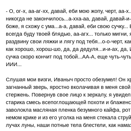
- О, ог-х, аа-аг-хх, давай, еби мою жопу, черт, аа-х.
никогда не закончилось...а-хха-аа, давай, давай-и
боже, я схожу с ума...а-а, давай, еби свою сучку...
всегда буду твоей блядью, аа-агх... только мигни, 
раздвину свои ляжки и лягу под тебя...о-о-черт, ка
как хорошо, хорош-шо, да, да дедуля...и-и-ах, да,
сучка скоро кончит под тобой...АА-А, еще чуть-чуть.
ИИИ...
Слушая мои визги, Иваныч просто обезумел! Он х
загнанный зверь, яростно вколачивая в меня сво
стержень. Повернув свое лицо к зеркалу, я увидел
старика смесь всепоглощающей похоти и блаженст
заволокла масляная пленка безумного кайфа, рот
немом крике и из его уголка на меня стекала стру
лучах луны, наши потные тела блестели, как нам