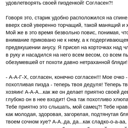
удовлетворять своей пизденкой! Согласен?!
Говоря это, старик удобно расположился на спине
вверх свой уверенно торчащий, такой манящий и 
Мой же в это время безвольно повис, понимая, чт
внимание приковано не к нему, а к подергивающе
предвкушении анусу. Я присел на корточках над ч
в руку и насадился на него всем весом, со всем 
обезумевшей от похоти давно нетраханной бляди!
- А-А-Г-Х, согласен, конечно согласен!!! Мое очко -
похотливая пизда - теперь твоя дедуля! Теперь тв
хозяин! А-А-А...как же он делает приятно своей де
глубоко он в нее входит! Она так похотливо хлюпа
Тебе приятно это слышать, мой самец?! Тебе нрав
как молодая, здоровая, загорелая, подтянутая бля
твоем сочном хуе? А-А..да, да...как сладко-о-а-аа,