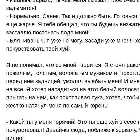
- Иваныч, зараза, ты чем меня смазал? Мое очко 
задымится!
- Нормально, Санек. Так и должно быть. Готовься
еще жарче. Я тебе обещал, что ты будешь визжать
заставлю постонать подо мной!
- Бля, Иваныч, я уже не могу. Засади уже мне! Я х
почувствовать твой хуй!
Я не понимал, что со мной творится. Я стоял рак
пожилым, толстым, волосатым мужиком и, похотл
перед ним задницей, умолял выебать меня! И мне
на все. Я хотел насадиться на этот белый волосат
прыгать на нем, как похотливая сука, хотел, чтобы
жестко натянул меня по самый корень!
- Какой ты у меня горячий! Это ты еще хуй в себе 
почувствовал! Давай-ка сюда, поближе к зеркалу.
видно!