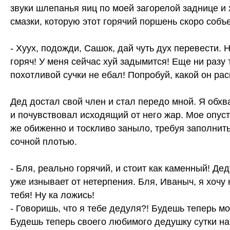
звуки шлепанья яиц по моей загорелой заднице и
смазки, которую этот горячий поршень скоро собъе
- Хуух, подожди, Сашок, дай чуть дух перевести. Н
горяч! У меня сейчас хуй задымится! Еще ни разу 
похотливой сучки не ебал! Попробуй, какой он ра
Дед достал свой член и стал передо мной. Я обхв
и почувствовал исходящий от него жар. Мое опуст
же обиженно и тоскливо заныло, требуя заполнит
сочной плотью.
- Бля, реально горячий, и стоит как каменный! Дед
уже изнывает от нетерпения. Бля, Иваныч, я хочу
тебя! Ну ка ложись!
- Говоришь, что я тебе дедуля?! Будешь теперь мо
Будешь теперь своего любимого дедушку сутки н