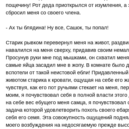
пощечину! Рот деда приоткрылся от изумления, а 
сбросил меня со своего члена.
- Ах ты блядина! Ну все, Сашок, ты попал!
Старик рывком перевернул меня на живот, раздви
навалился на меня сверху, придавив своим немал
Просунув руки мне под мышками, он схватил меня 
самые яйца засадил мне в жопу. В комнате было 
вспотели от такой неистовой ебли! Придавленны
животом старика к кровати, ощущая на себе его ж
чувствуя, как его пот ручьями стекает на меня, п
моим, я почувствовал себя в полной власти этог
на себе вес ебущего меня самца, я почувствовал 
задача которой удовлетворить похоть своего ебар
себя его семя. Эта совокупность ощущений подня
моего возбуждения на недосягаемую прежде высо