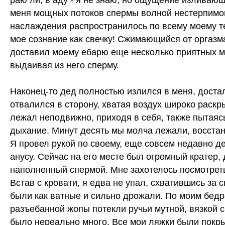
раю ли, в аду - я не знаю, но ощущение изливаю
меня мощных потоков спермы волной нестерпимо
наслаждения распространилось по всему моему те
мое сознание как свечку! Сжимающийся от оргазма
доставил моему ебарю еще несколько приятных м
выдаивая из него сперму.
Наконец-то дед полностью излился в меня, достал
отвалился в сторону, хватая воздух широко раскр
лежал неподвижно, приходя в себя, также пытаяс
дыхание. Минут десять мы молча лежали, восста
Я провел рукой по своему, еще совсем недавно д
анусу. Сейчас на его месте был огромный кратер, 
наполненный спермой. Мне захотелось посмотреть
Встав с кровати, я едва не упал, схватившись за с
были как ватные и сильно дрожали. По моим бедр
разъебанной жопы потекли ручьи мутной, вязкой 
было нереально много. Все мои ляжки были покр